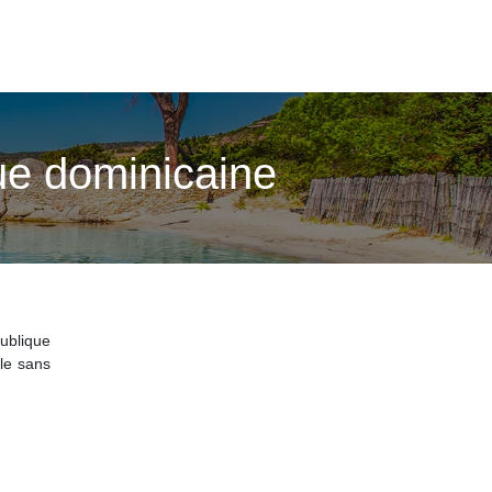
que dominicaine
ublique
ble sans
m