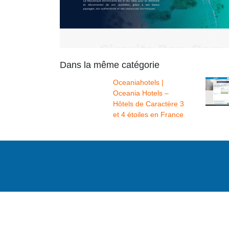
Dans la même catégorie
Oceaniahotels |
Oceania Hotels –
Hôtels de Caractère 3
et 4 étoiles en France