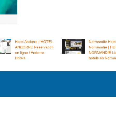
Hotel Andorre | HÔTEL
Normandie Hote
ANDORRE Reservation
Normandie | H
en ligne / Andorre
NORMANDIE Lis
Hotels
hotels en Norma