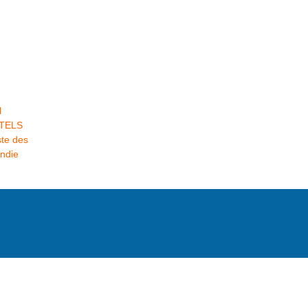
l
OTELS
te des
ndie