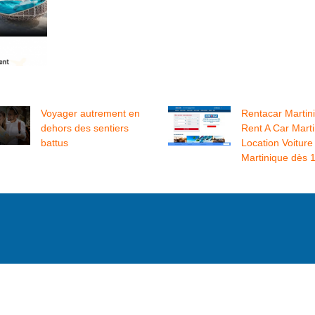
Voyager autrement en
Rentacar Martini
dehors des sentiers
Rent A Car Marti
battus
Location Voiture
Martinique dès