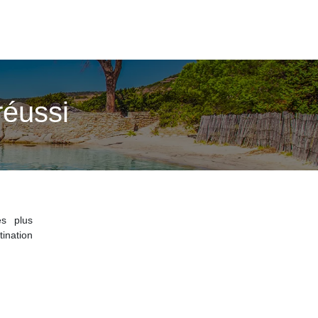
réussi
es plus
tination